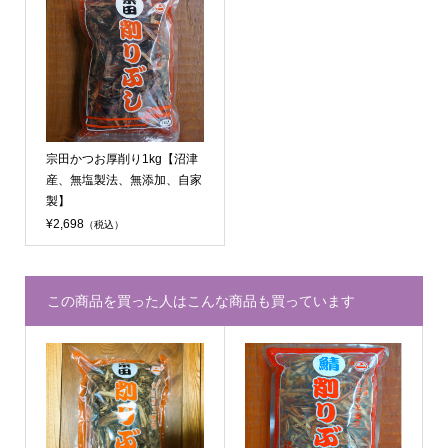
宗田かつお厚削り1kg【沼津
産、無塩製法、無添加、自家
製】
¥2,698
（税込）
この商品を買った人はこんな商品も買っています