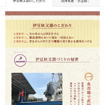
伊豆秋又節のこだわり
沼津名産「さば節」