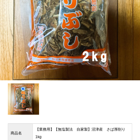
【業務用】【無塩製法 自家製】沼津産 さば厚削り
商品名
1kg