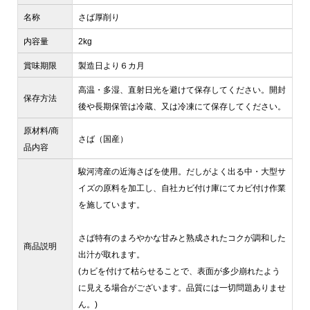
名称
さば厚削り
内容量
2kg
賞味期限
製造日より６カ月
高温・多湿、直射日光を避けて保存してください。開封
保存方法
後や長期保管は冷蔵、又は冷凍にて保存してください。
原材料/商
さば（国産）
品内容
駿河湾産の近海さばを使用。だしがよく出る中・大型サ
イズの原料を加工し、自社カビ付け庫にてカビ付け作業
を施しています。
さば特有のまろやかな甘みと熟成されたコクが調和した
商品説明
出汁が取れます。
(カビを付けて枯らせることで、表面が多少崩れたよう
に見える場合がございます。品質には一切問題ありませ
ん。)