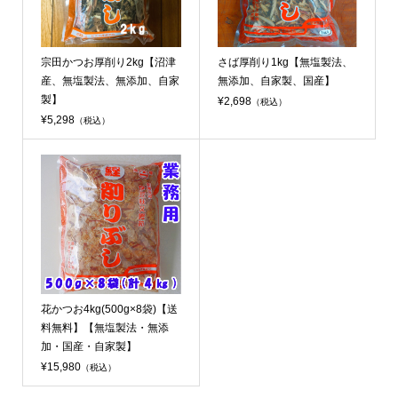
宗田かつお厚削り2kg【沼津
さば厚削り1kg【無塩製法、
産、無塩製法、無添加、自家
無添加、自家製、国産】
製】
¥2,698
（税込）
¥5,298
（税込）
花かつお4kg(500g×8袋)【送
料無料】【無塩製法・無添
加・国産・自家製】
¥15,980
（税込）