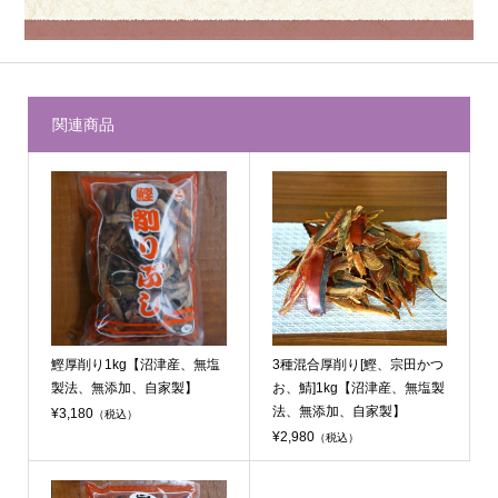
関連商品
鰹厚削り1kg【沼津産、無塩
3種混合厚削り[鰹、宗田かつ
製法、無添加、自家製】
お、鯖]1kg【沼津産、無塩製
法、無添加、自家製】
¥3,180
（税込）
¥2,980
（税込）