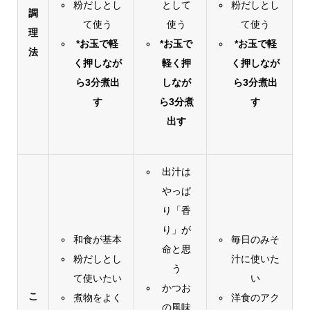
粉だしとし
として
粉だしとし
調
て使う
使う
て使う
理
*お玉で軽
*お玉で
*お玉で軽
法
く押しなが
軽く押
く押しなが
ら3分煮出
しなが
ら3分煮出
す
ら3分煮
す
出す
出汁は
やっぱ
り「香
り」が
和食が基本
毎日のみそ
命と思
粉だしとし
汁に使いた
う
て使いたい
い
かつお
こ
煮物をよく
洋食のアク
の風味