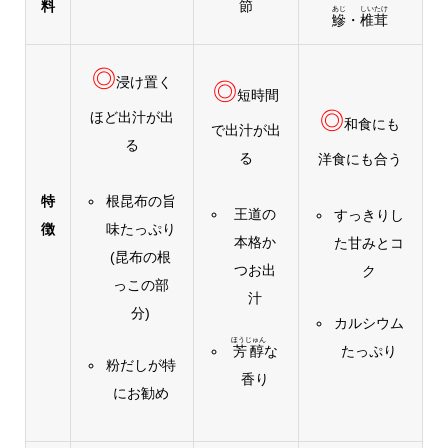
料
節
あじ
しいたけ
鰺
・
椎茸
◎
浸け置く
◎
短時間
◎
ほど出汁が出
和食にも
で出汁が出
る
る
洋食にも合う
特
根昆布の旨
王道の
すっきりし
徴
味たっぷり
本格か
た甘みとコ
(昆布の根
つお出
ク
っこの部
汁
分)
カルシウム
ほうじゅん
芳醇
な
たっぷり
粉だしが特
香り
にお勧め