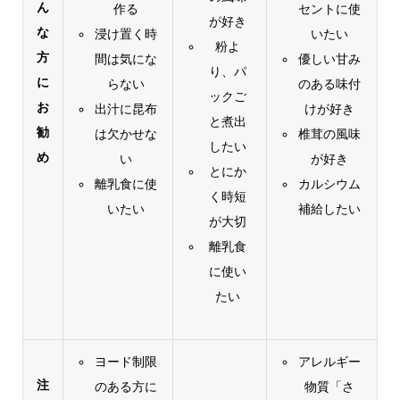
ん
作る
セントに使
が好き
な
浸け置く時
いたい
粉よ
方
間は気にな
優しい甘み
り、パ
に
らない
のある味付
ックご
お
出汁に昆布
けが好き
と煮出
勧
は欠かせな
椎茸の風味
したい
め
い
が好き
とにか
離乳食に使
カルシウム
く時短
いたい
補給したい
が大切
離乳食
に使い
たい
ヨード制限
アレルギー
注
のある方に
物質「さ