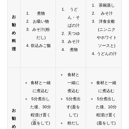
茶碗蒸し
うど
煮物
みそ汁
お
ん・そ
お吸い物
洋食全般
勧
ばの汁
みそ汁(粉
(ニンニク
め
天つゆ
だし)
やホワイト
料
みそ汁
炊込みご飯
ソースと)
理
煮物
うどんの汁
食材と
食材と一緒
一緒に
食材と一緒
に煮込む
煮込む
に煮込む
5分煮出し
5分煮出
5分煮出し
た後、30分
す(蓋を
た後、10分
お
程浸け置く
して)
程浸け置く
勧
ふた
(
蓋
をして)
粉だし
(蓋をして)
め