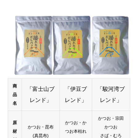
商
「富士山ブ
「伊豆ブ
「駿河湾ブ
品
レンド」
レンド」
レンド」
名
かつお・宗田
原
かつお・か
かつお・昆布
かつお
材
つお本枯れ
(真昆布)
さば・むろ