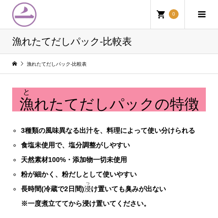
0
漁れたてだしパック-比較表
漁れたてだしパック-比較表
と
漁
れたてだしパックの特徴
3種類の風味異なる出汁を、料理によって使い分けられる
食塩未使用で、塩分調整がしやすい
天然素材100%・添加物一切未使用
粉が細かく、粉だしとして使いやすい
つ
長時間(冷蔵で2日間)
浸
け置いても臭みが出ない
※一度煮立ててから浸け置いてください。