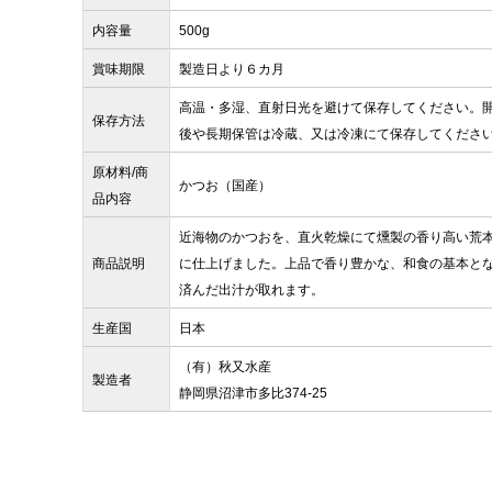
内容量
500g
賞味期限
製造日より６カ月
高温・多湿、直射日光を避けて保存してください。
保存方法
後や長期保管は冷蔵、又は冷凍にて保存してくださ
原材料/商
かつお（国産）
品内容
近海物のかつおを、直火乾燥にて燻製の香り高い荒
商品説明
に仕上げました。上品で香り豊かな、和食の基本と
済んだ出汁が取れます。
生産国
日本
（有）秋又水産
製造者
静岡県沼津市多比374-25