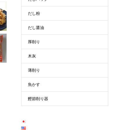
だし粉
だし醤油
厚削り
木灰
薄削り
魚かす
鰹節削り器