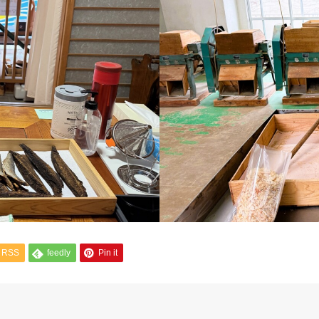
RSS
feedly
Pin it