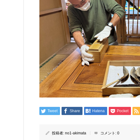
Tweet
Share
Hatena
Pocket
投稿者:
no1-akimata
コメント:
0