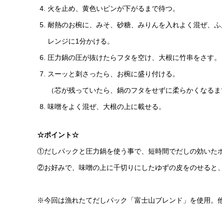
火を止め、黄色いピンが下がるまで待つ。
耐熱のお椀に、みそ、砂糖、みりんを入れよく混ぜ、ふん
レンジに1分かける。
圧力鍋の圧が抜けたらフタを空け、大根に竹串をさす。
スーッと刺さったら、お椀に盛り付ける。
（芯が残っていたら、鍋のフタをせずに柔らかくなるま
味噌をよく混ぜ、大根の上に載せる。
☆ポイント☆
①だしパックと圧力鍋を使う事で、短時間でだしの効いた
②お好みで、味噌の上に千切りにしたゆずの皮をのせると
※今回は漁れたてだしパック「富士山ブレンド」を使用。