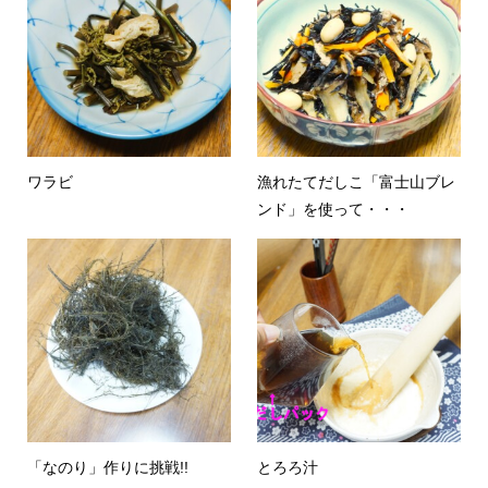
ワラビ
漁れたてだしこ「富士山ブレ
ンド」を使って・・・
「なのり」作りに挑戦!!
とろろ汁