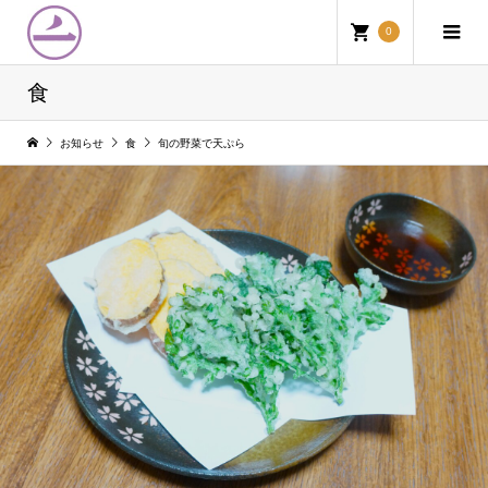
0
食
お知らせ
食
旬の野菜で天ぷら