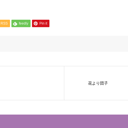
RSS
feedly
Pin it
花より団子