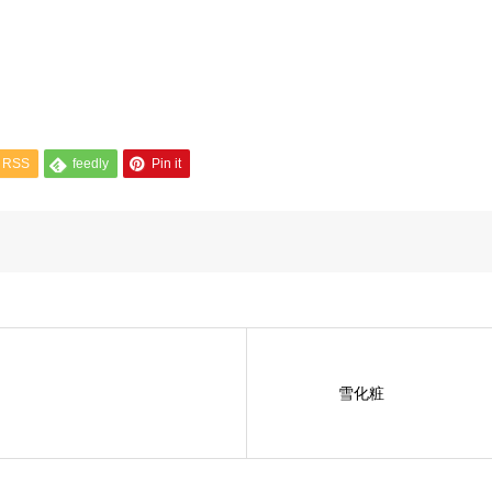
RSS
feedly
Pin it
雪化粧